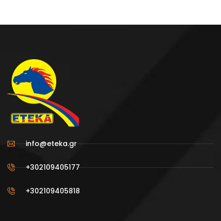
info@eteka.gr
+302109405177
+302109405818